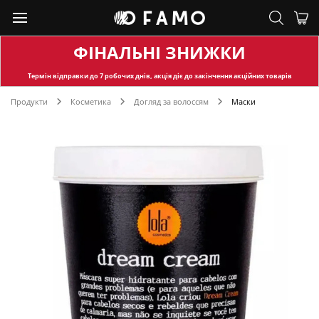
ФІНАЛЬНІ ЗНИЖКИ
Термін відправки
до 7 робочих днів, акція діє до закінчення акційних товарів
Продукти
Косметика
Догляд за волоссям
Маски