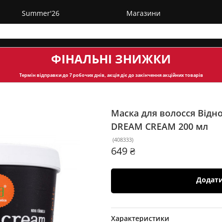
Summer'26
Магазини
ФІНАЛЬНІ ЗНИЖКИ
Термін відправки
до 7 робочих днів, акція діє до закінчення акційних товарів
Маска для волосся Відно
DREAM CREAM
200 мл
(
408333
)
649 ₴
Додат
Характеристики