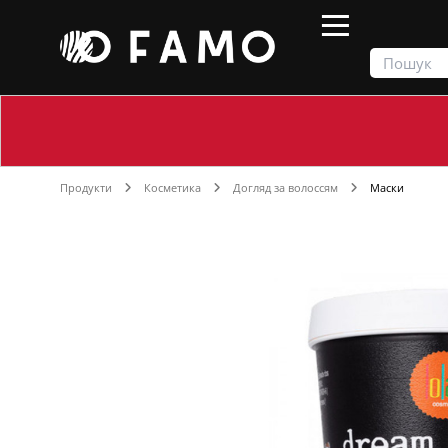
Продукти
Косметика
Догляд за волоссям
Маски