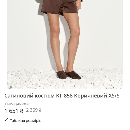
Сатиновий костюм KT-858
Коричневий XS/S
KT-858
(
460003
)
1 651 ₴
2 359 ₴
Таблиця розмірів