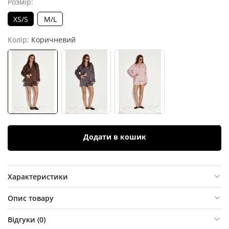
Розмір:
XS/S
M/L
Колір:
Коричневий
Додати в кошик
Характеристики
Опис товару
Відгуки (
0
)