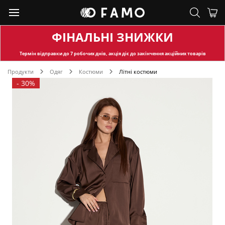
ФІНАЛЬНІ ЗНИЖКИ
Термін відправки
до 7 робочих днів, акція діє до закінчення акційних товарів
Продукти
Одяг
Костюми
Літні костюми
-
30%