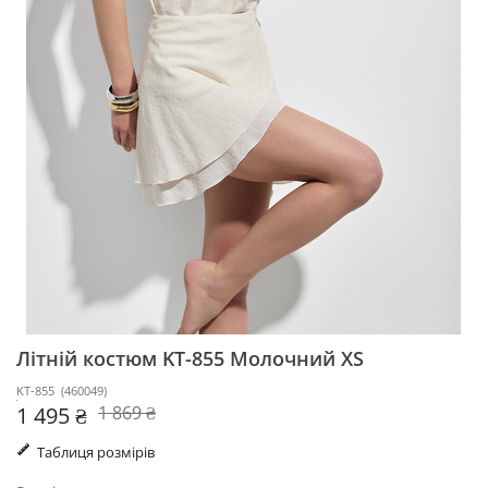
Літній костюм KT-855
Молочний XS
KT-855
(
460049
)
1 495 ₴
1 869 ₴
Таблиця розмірів