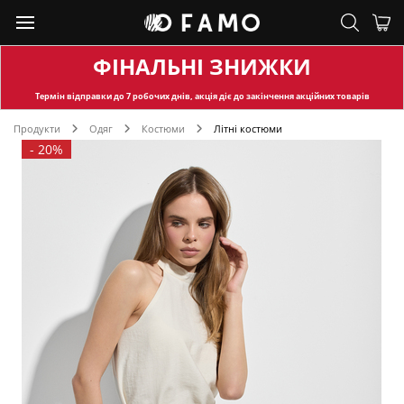
ФІНАЛЬНІ ЗНИЖКИ
Термін відправки
до 7 робочих днів, акція діє до закінчення акційних товарів
Продукти
Одяг
Костюми
Літні костюми
-
20%