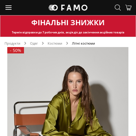
ФІНАЛЬНІ ЗНИЖКИ
Термін відправки
до 7 робочих днів, акція діє до закінчення акційних товарів
Продукти
Одяг
Костюми
Літні костюми
-
50%