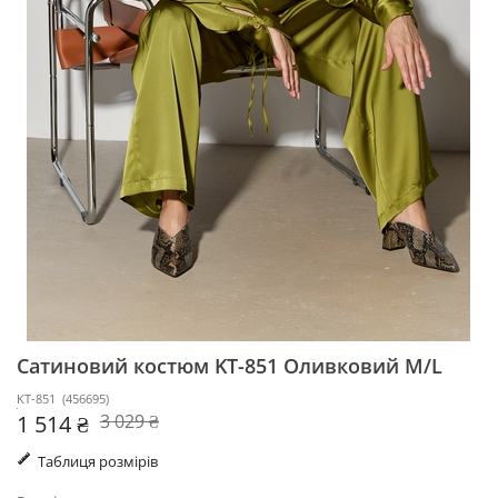
Сатиновий костюм KT-851
Оливковий M/L
KT-851
(
456695
)
1 514 ₴
3 029 ₴
Таблиця розмірів