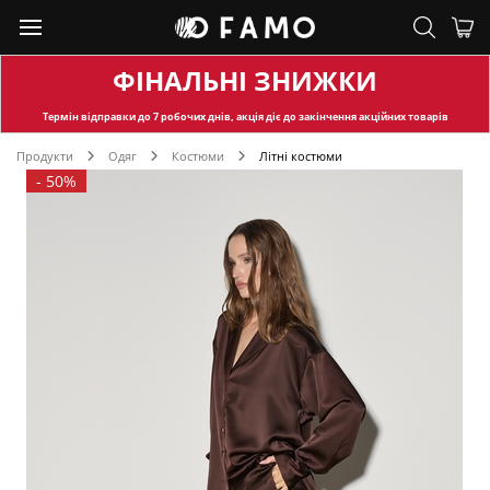
ФІНАЛЬНІ ЗНИЖКИ
Термін відправки
до 7 робочих днів, акція діє до закінчення акційних товарів
Продукти
Одяг
Костюми
Літні костюми
-
50%