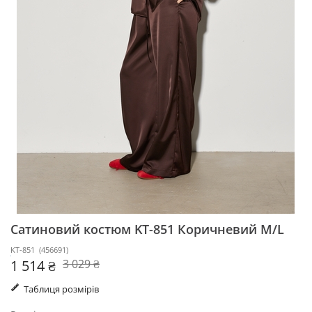
Сатиновий костюм KT-851
Коричневий M/L
KT-851
(
456691
)
1 514 ₴
3 029 ₴
Таблиця розмірів