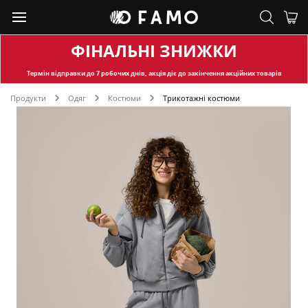
ФІНАЛЬНІ ЗНИЖКИ
Термін відправки
до 7 робочих днів, акція діє до закінчення акційних товарів
Продукти
Одяг
Костюми
Трикотажні костюми