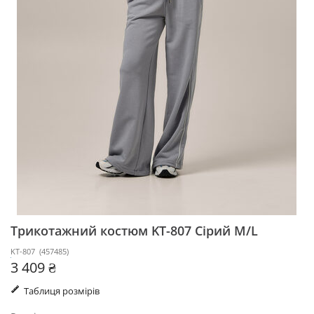
Трикотажний костюм KT-807
Сірий M/L
KT-807
(
457485
)
3 409 ₴
Таблиця розмірів