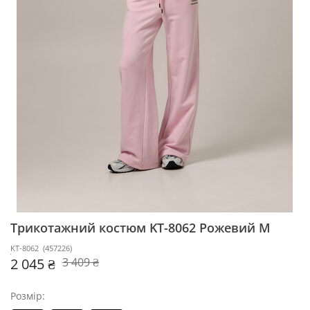
Трикотажний костюм KT-8062
Рожевий M
KT-8062
(
457226
)
2 045 ₴
3 409 ₴
Розмір: