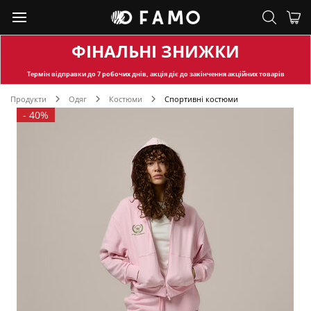
ФІНАЛЬНІ ЗНИЖКИ
Термін відправки
до 7 робочих днів, акція діє до закінчення акційних товарів
Продукти
Одяг
Костюми
Спортивні костюми
-
40%