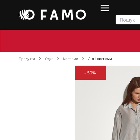
Продукти
Одяг
Костюми
Літні костюми
-
50%