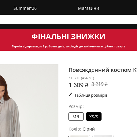
Summer'26
Магазини
ФІНАЛЬНІ ЗНИЖКИ
Термін відправки
до 7 робочих днів, акція діє до закінчення акційних товарів
Повсякденний костюм K
KT-380
(
454891
)
1 609 ₴
3 219 ₴
Таблиця розмірів
Розмір:
M/L
XS/S
Колір:
Сірий