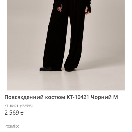
Повсякденний костюм KT-10421
Чорний M
KT-10421
(
458595
)
2 569 ₴
Розмір: