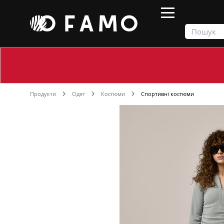
Продукти
Одяг
Костюми
Спортивні костюми