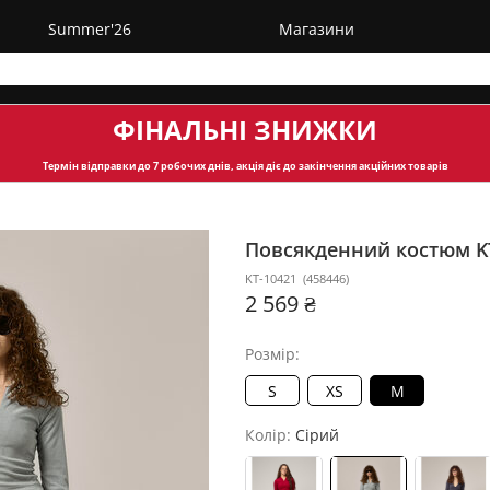
Summer'26
Магазини
ФІНАЛЬНІ ЗНИЖКИ
Термін відправки
до 7 робочих днів, акція діє до закінчення акційних товарів
Повсякденний костюм K
KT-10421
(
458446
)
2 569 ₴
Розмір:
S
XS
M
Колір:
Сірий