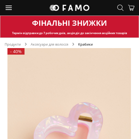
ФІНАЛЬНІ ЗНИЖКИ
Термін відправки
до 7 робочих днів, акція діє до закінчення акційних товарів
Продукти
Аксесуари для волосся
Крабики
-
40%