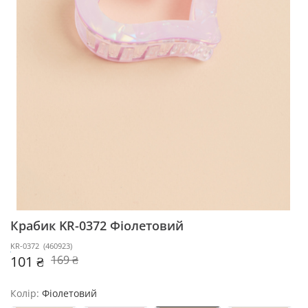
Крабик KR-0372
Фіолетовий
KR-0372
(
460923
)
101 ₴
169 ₴
Колір:
Фіолетовий