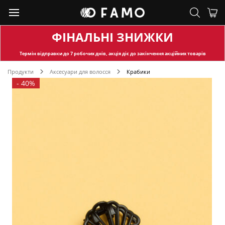
ФІНАЛЬНІ ЗНИЖКИ
Термін відправки
до 7 робочих днів, акція діє до закінчення акційних товарів
Продукти
Аксесуари для волосся
Крабики
-
40%