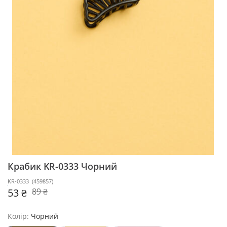
Крабик KR-0333
Чорний
KR-0333
(
459857
)
53 ₴
89 ₴
Колір:
Чорний