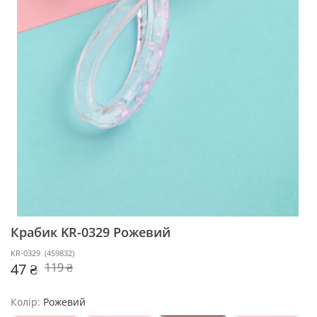
Крабик KR-0329
Рожевий
KR-0329
(
459832
)
47 ₴
119 ₴
Колір:
Рожевий