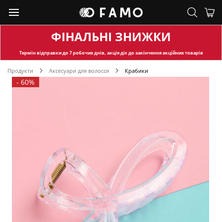
ФІНАЛЬНІ ЗНИЖКИ
Термін відправки
до 7 робочих днів, акція діє до закінчення акційних товарів
Продукти
Аксесуари для волосся
Крабики
-
60%