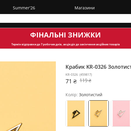
Summer'26
Магазини
ФІНАЛЬНІ ЗНИЖКИ
Термін відправки
до 7 робочих днів, акція діє до закінчення акційних товарів
Крабик KR-0326
Золотис
KR-0326
(
459817
)
71 ₴
119 ₴
Колір:
Золотистий