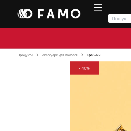
Продукти
Аксесуари для волосся
Крабики
-
40%