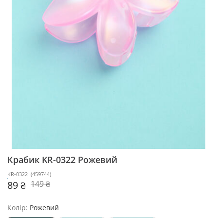
Крабик KR-0322
Рожевий
KR-0322
(
459744
)
89 ₴
149 ₴
Колір:
Рожевий