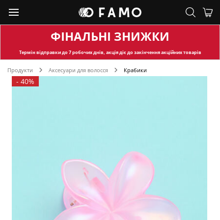
ФІНАЛЬНІ ЗНИЖКИ
Термін відправки
до 7 робочих днів, акція діє до закінчення акційних товарів
Продукти
Аксесуари для волосся
Крабики
-
40%