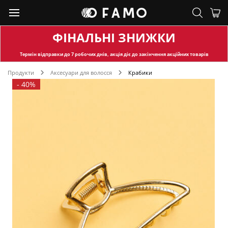
ФІНАЛЬНІ ЗНИЖКИ
Термін відправки
до 7 робочих днів, акція діє до закінчення акційних товарів
Продукти
Аксесуари для волосся
Крабики
-
40%