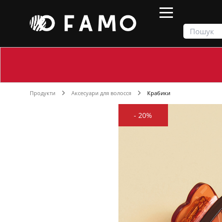
Продукти
Аксесуари для волосся
Крабики
-
20%