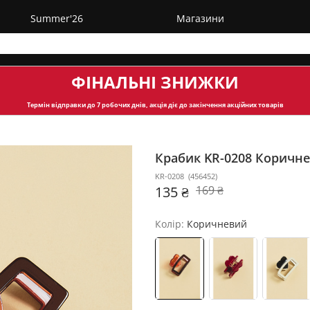
Summer'26
Магазини
ФІНАЛЬНІ ЗНИЖКИ
Термін відправки
до 7 робочих днів, акція діє до закінчення акційних товарів
Крабик KR-0208
Коричн
KR-0208
(
456452
)
135 ₴
169 ₴
Колір:
Коричневий