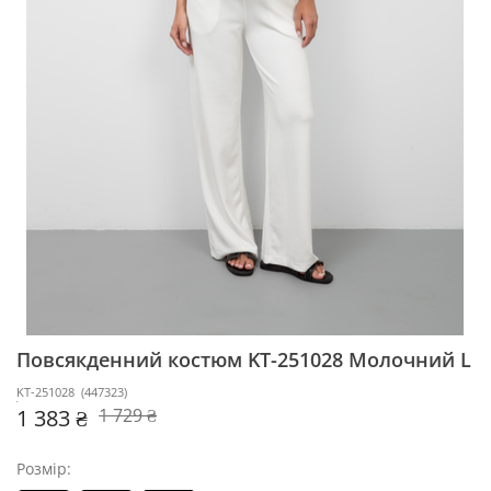
Повсякденний костюм KT-251028
Молочний L
KT-251028
(
447323
)
1 383 ₴
1 729 ₴
Розмір: