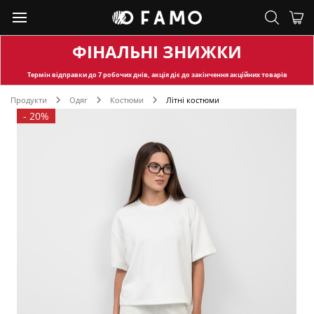
ФІНАЛЬНІ ЗНИЖКИ
Термін відправки
до 7 робочих днів, акція діє до закінчення акційних товарів
Продукти
Одяг
Костюми
Літні костюми
-
20%