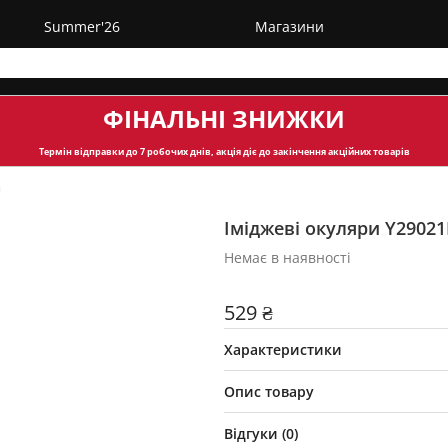
Summer'26
Магазини
ФІНАЛЬНІ ЗНИЖКИ
Термін відправки
до 7 робочих днів, акція діє до закінчення акційних товарів
и
Іміджеві окуляри Y29021
Немає в наявності
529 ₴
Характеристики
Опис товару
Відгуки (
0
)