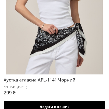
Хустка атласна APL-1141
Чорний
APL-1141
(
451119
)
299 ₴
Додати в кошик