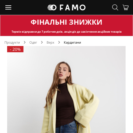
ФІНАЛЬНІ ЗНИЖКИ
Термін відправки
до 7 робочих днів, акція діє до закінчення акційних товарів
Продукти
Одяг
Верх
Кардигани
-
20%