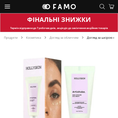
ФІНАЛЬНІ ЗНИЖКИ
Термін відправки
до 7 робочих днів, акція діє до закінчення акційних товарів
Продукти
Косметика
Догляд за обличчям
Догляд за шкірою на