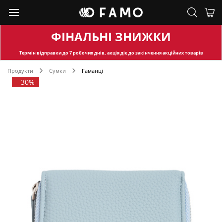
ФІНАЛЬНІ ЗНИЖКИ
Термін відправки
до 7 робочих днів, акція діє до закінчення акційних товарів
Продукти
Сумки
Гаманці
-
30%