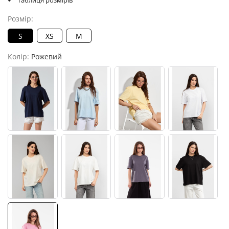
Таблиця розмірів
Розмір:
S
XS
M
Колір:
Рожевий