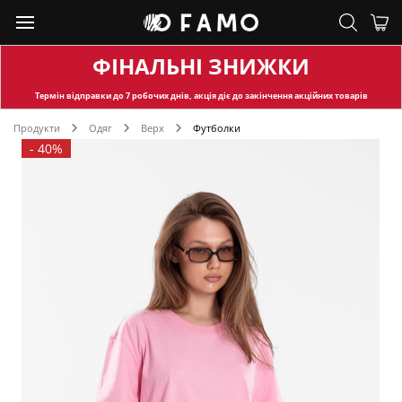
ФІНАЛЬНІ ЗНИЖКИ
Термін відправки
до 7 робочих днів, акція діє до закінчення акційних товарів
Продукти
Одяг
Верх
Футболки
-
40%