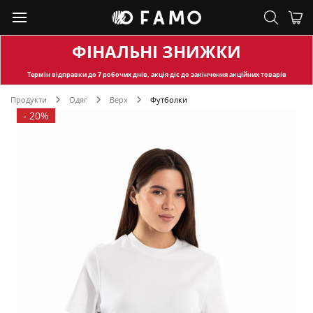
ФІНАЛЬНІ ЗНИЖКИ
Термін відправки
до 7 робочих днів, акція діє до закінчення акційних товарів
Продукти
Одяг
Верх
Футболки
-
20%