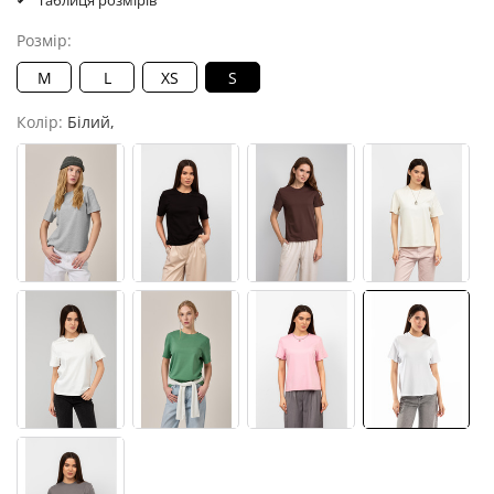
Таблиця розмірів
Розмір:
M
L
XS
S
Колір:
Білий,