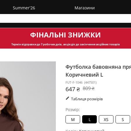
Summer'26
Магазини
ФІНАЛЬНІ ЗНИЖКИ
Термін відправки
до 7 робочих днів, акція діє до закінчення акційних товарів
Футболка бавовняна пря
Коричневий L
FUT-F-1046
(
447501
)
647 ₴
809 ₴
Таблиця розмірів
Розмір:
M
L
XS
S