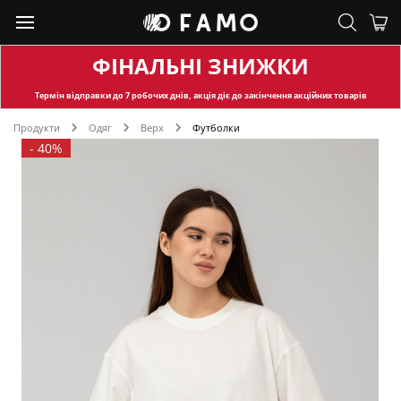
ФІНАЛЬНІ ЗНИЖКИ
Термін відправки
до 7 робочих днів, акція діє до закінчення акційних товарів
Продукти
Одяг
Верх
Футболки
-
40%