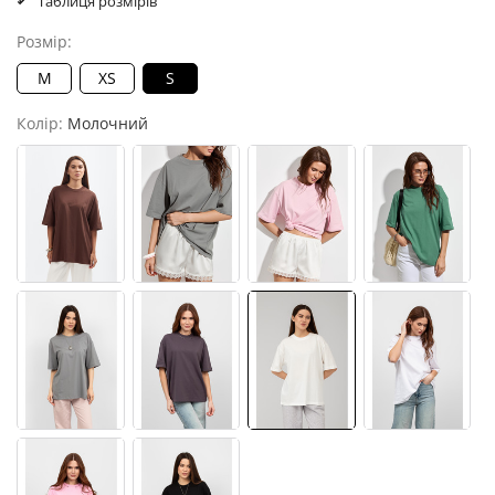
Таблиця розмірів
Розмір:
M
XS
S
Колір:
Молочний