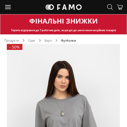
ФІНАЛЬНІ ЗНИЖКИ
Термін відправки
до 7 робочих днів, акція діє до закінчення акційних товарів
Продукти
Одяг
Верх
Футболки
-
50%