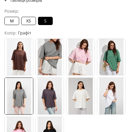
Таблиця розмірів
Розмір:
M
XS
S
Колір:
Графіт