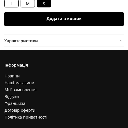
L
M
S
Додати в кошик
Характеристики
Опис товару
Відгуки (
0
)
Інформація
Новини
Наші магазини
Мої замовлення
Відгуки
Франшиза
Договір оферти
Політика приватності