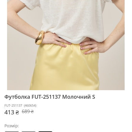
Футболка FUT-251137
Молочний S
FUT-251137
(
460654
)
413 ₴
689 ₴
Розмір: