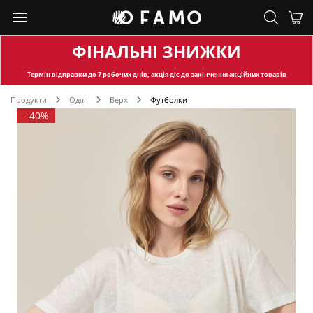
ФІНАЛЬНІ ЗНИЖКИ
Термін відправки
до 7 робочих днів, акція діє до закінчення акційних товарів
Продукти
Одяг
Верх
Футболки
-
40%