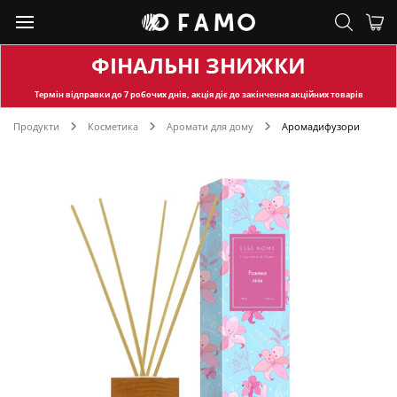
ФІНАЛЬНІ ЗНИЖКИ
Термін відправки
до 7 робочих днів, акція діє до закінчення акційних товарів
Продукти
Косметика
Аромати для дому
Аромадифузори