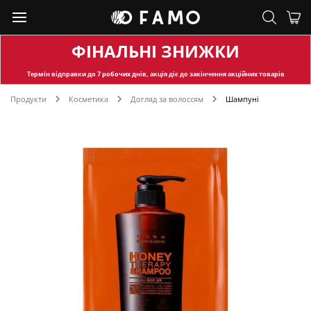
ФІНАЛЬНІ ЗНИЖКИ
Термін відправки
до 7 робочих днів, акція діє до закінчення акційних товарів
Продукти
Косметика
Догляд за волоссям
Шампуні