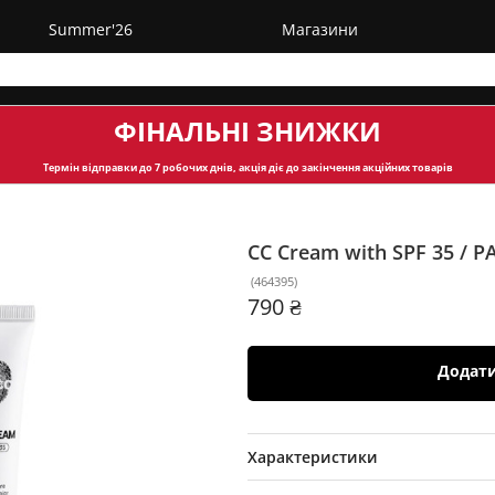
Summer'26
Магазини
ФІНАЛЬНІ ЗНИЖКИ
Термін відправки
до 7 робочих днів, акція діє до закінчення акційних товарів
СС Cream with SPF 35 / P
(
464395
)
790 ₴
Додат
Характеристики