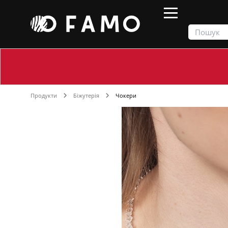
Продукти
Біжутерія
Чокери