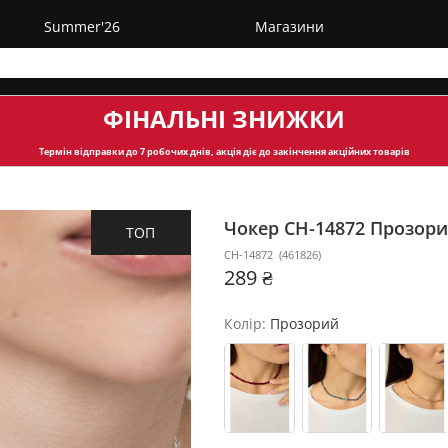
Summer'26
Магазини
ФІНАЛЬНІ ЗНИЖКИ
Термін відправки
до 7 робочих днів, акція діє до закінчення акційних товарів
Чокер CH-14872
Прозор
ТОП
CH-14872
(
461826
)
289 ₴
Колір:
Прозорий