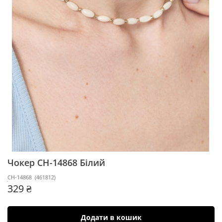
Чокер CH-14868
Білий
CH-14868
(
461812
)
329 ₴
Додати в кошик