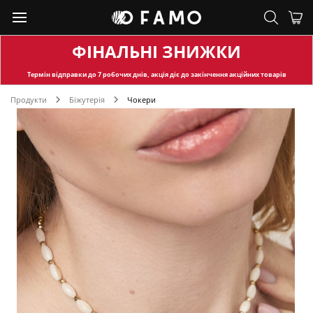
ФІНАЛЬНІ ЗНИЖКИ
Термін відправки
до 7 робочих днів, акція діє до закінчення акційних товарів
Продукти
Біжутерія
Чокери