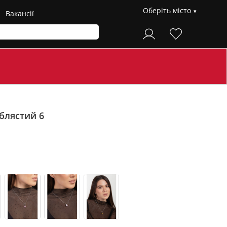
Оберіть місто
Вакансії
блястий 6