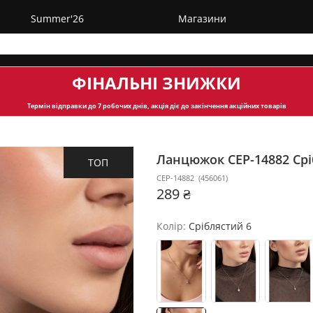
Summer'26
Магазини
ФІНАЛЬНІ ЗНИЖКИ
Термін відправки
до 7 робочих днів, акція діє до закінчення акційних товарів
Ланцюжок CEP-14882
Срі
ТОП
CEP-14882
(
456061
)
289 ₴
Колір:
Сріблястий 6