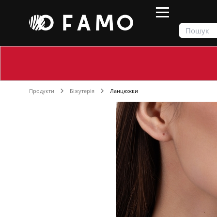
Продукти
Біжутерія
Ланцюжки