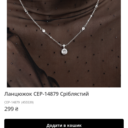
Ланцюжок CEP-14879
Сріблястий
CEP-14879
(
455539
)
299 ₴
Додати в кошик