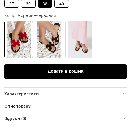
37
39
38
40
Колір:
Чорний+червоний
Додати в кошик
Характеристики
Опис товару
Відгуки (
0
)