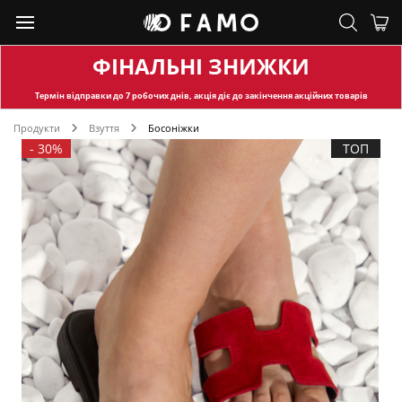
ФІНАЛЬНІ ЗНИЖКИ
Термін відправки
до 7 робочих днів, акція діє до закінчення акційних товарів
Продукти
Взуття
Босоніжки
-
30%
ТОП