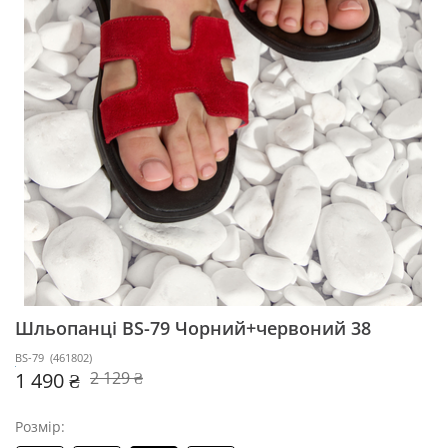
Шльопанці BS-79
Чорний+червоний 38
BS-79
(
461802
)
1 490 ₴
2 129 ₴
Розмір: