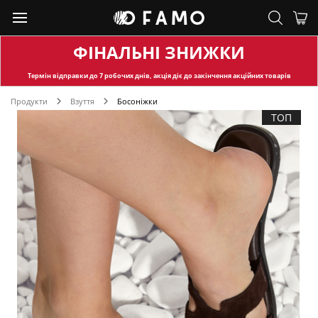
ФІНАЛЬНІ ЗНИЖКИ
Термін відправки
до 7 робочих днів, акція діє до закінчення акційних товарів
Продукти
Взуття
Босоніжки
ТОП