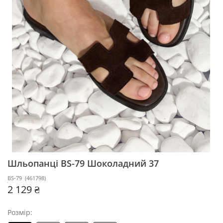
Шльопанці BS-79
Шоколадний 37
BS-79
(
461798
)
2 129 ₴
Розмір: