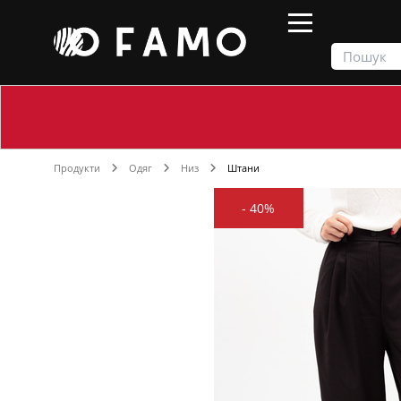
Продукти
Одяг
Низ
Штани
-
40%