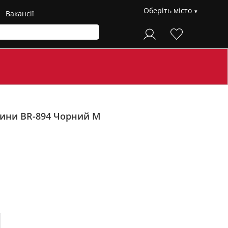
Оберіть місто
Вакансії
нини BR-894
Чорний M