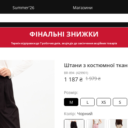
Summer'26
Магазини
ФІНАЛЬНІ ЗНИЖКИ
Термін відправки
до 7 робочих днів, акція діє до закінчення акційних товарів
Штани з костюмної тка
BR-894
(
429901
)
1 187 ₴
1 979 ₴
Розмір:
M
L
XS
S
Колір:
Чорний