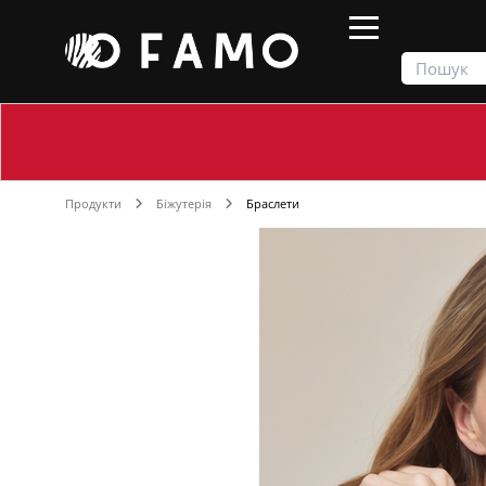
Продукти
Біжутерія
Браслети