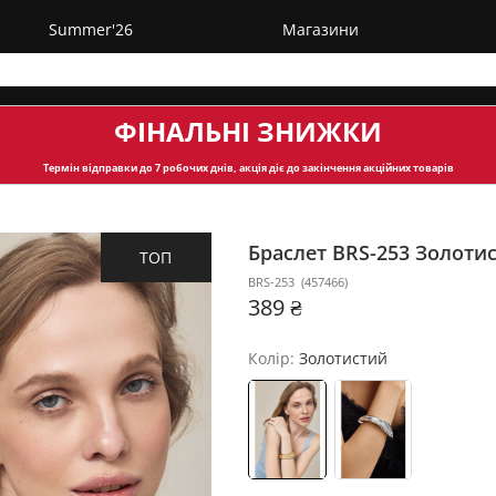
Summer'26
Магазини
ФІНАЛЬНІ ЗНИЖКИ
Термін відправки
до 7 робочих днів, акція діє до закінчення акційних товарів
Браслет BRS-253
Золоти
ТОП
BRS-253
(
457466
)
389 ₴
Колір:
Золотистий