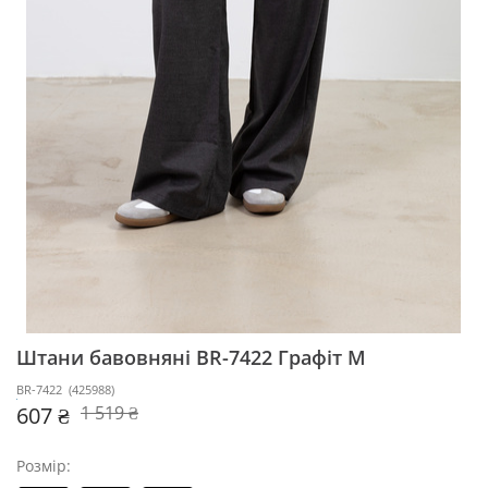
Штани бавовняні BR-7422
Графіт M
BR-7422
(
425988
)
607 ₴
1 519 ₴
Розмір: