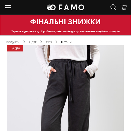
ФІНАЛЬНІ ЗНИЖКИ
Термін відправки
до 7 робочих днів, акція діє до закінчення акційних товарів
Продукти
Одяг
Низ
Штани
-
60%