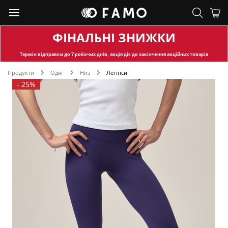
ФІНАЛЬНІ ЗНИЖКИ
Термін відправки
до 7 робочих днів, акція діє до закінчення акційних товарів
Продукти
Одяг
Низ
Легінси
-
25%