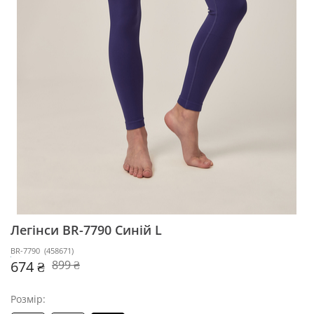
Легінси BR-7790
Синій L
BR-7790
(
458671
)
674 ₴
899 ₴
Розмір: