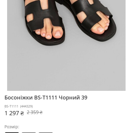
Босоніжки BS-T1111
Чорний 39
BS-T1111
(
444329
)
1 297 ₴
2 359 ₴
Розмір: