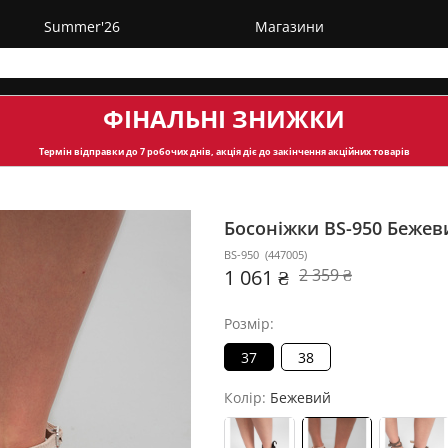
Summer'26
Магазини
ФІНАЛЬНІ ЗНИЖКИ
Термін відправки
до 7 робочих днів, акція діє до закінчення акційних товарів
Босоніжки BS-950
Бежев
BS-950
(
447005
)
1 061 ₴
2 359 ₴
Розмір:
37
38
Колір:
Бежевий