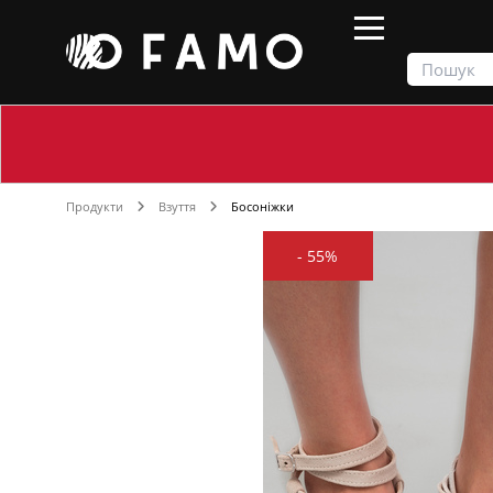
Продукти
Взуття
Босоніжки
-
55%