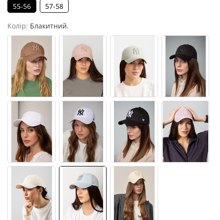
55-56
57-58
Колір:
Блакитний.