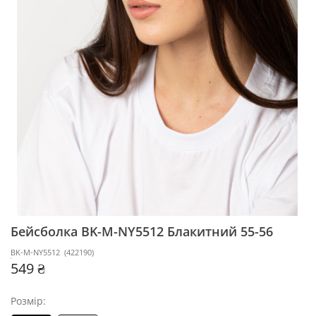
Бейсболка BK-M-NY5512
Блакитний 55-56
BK-M-NY5512
(
422190
)
549 ₴
Розмір: