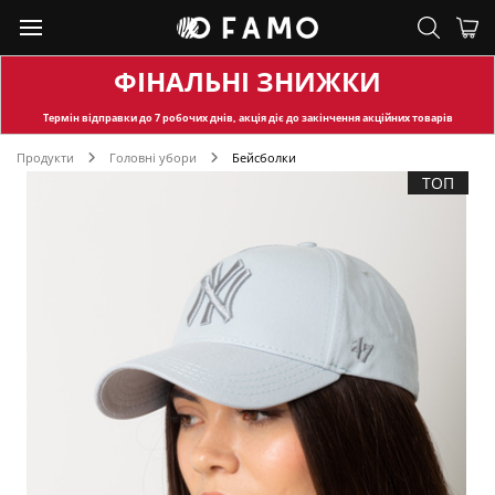
ФІНАЛЬНІ ЗНИЖКИ
Термін відправки
до 7 робочих днів, акція діє до закінчення акційних товарів
Продукти
Головні убори
Бейсболки
ТОП