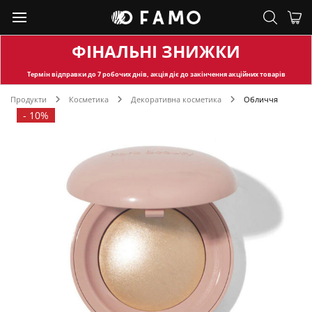
ФІНАЛЬНІ ЗНИЖКИ
Термін відправки
до 7 робочих днів, акція діє до закінчення акційних товарів
Продукти
Косметика
Декоративна косметика
Обличчя
-
10%