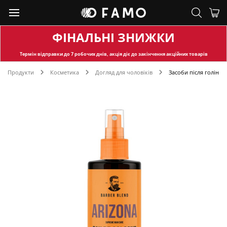
ФІНАЛЬНІ ЗНИЖКИ
Термін відправки
до 7 робочих днів, акція діє до закінчення акційних товарів
Продукти
Косметика
Догляд для чоловіків
Засоби після гоління