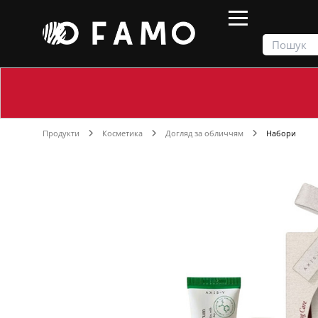
Продукти
Косметика
Догляд за обличчям
Набори