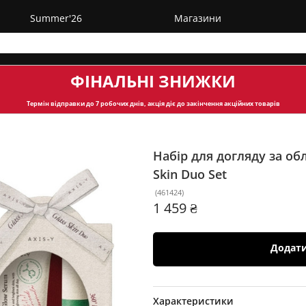
Summer'26
Магазини
ФІНАЛЬНІ ЗНИЖКИ
Термін відправки
до 7 робочих днів, акція діє до закінчення акційних товарів
Набір для догляду за об
Skin Duo Set
(
461424
)
1 459 ₴
Додат
Характеристики