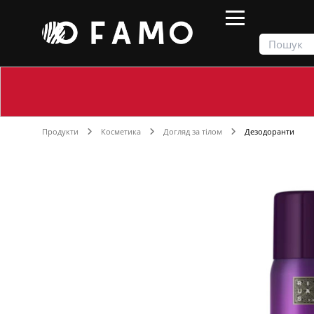
Продукти
Косметика
Догляд за тілом
Дезодоранти