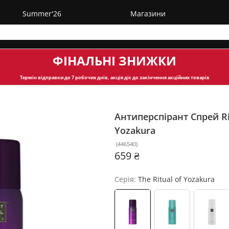
Summer'26
Магазини
ФІНАЛЬНІ ЗНИЖКИ
Термін відправки
до 7 робочих днів, акція діє до закінчення акційних товарів
Антиперспірант Спрей Ri
Yozakura
(
446540
)
659 ₴
Серія:
The Ritual of Yozakura